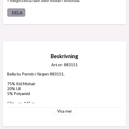
\* Redigera dessa rader under Innehåll > Artikelsida
DELA
Beskrivning
Art.nr: 883151
Bella by Permin i färgen 883151.
75% Kid Mohair
20% Ull
5% Polyamid
50g = ca. 145 m
Visa mer
Tvättråd: Handtvätt
Rekommenderade stickor och virknål: 6 mm